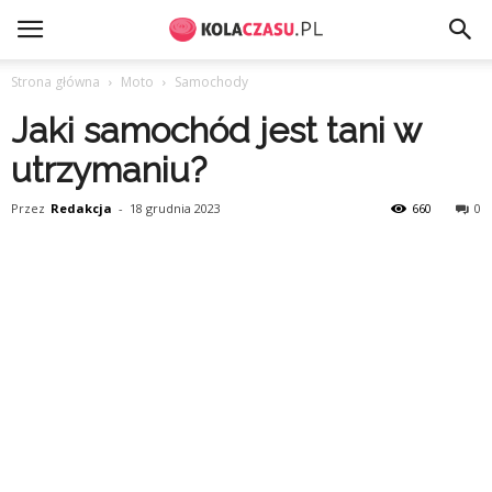
Strona główna
Moto
Samochody
Jaki samochód jest tani w
utrzymaniu?
Przez
Redakcja
-
18 grudnia 2023
660
0