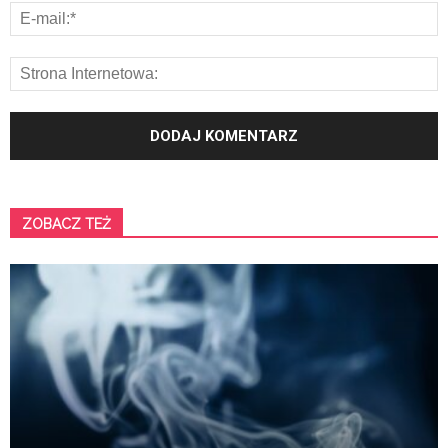
ZOBACZ TEŻ
K