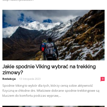
Jakie spodnie Viking wybrać na trekking
zimowy?
Redakcja
-
13 listopada 2023
0
Spodnie Viking to wybór dla tych, którzy cenią sobie aktywność
fizyczną w chłodne dni. Właściwie dobrane spodnie trekkingowe są
kluczem do komfortu podczas wypraw,...