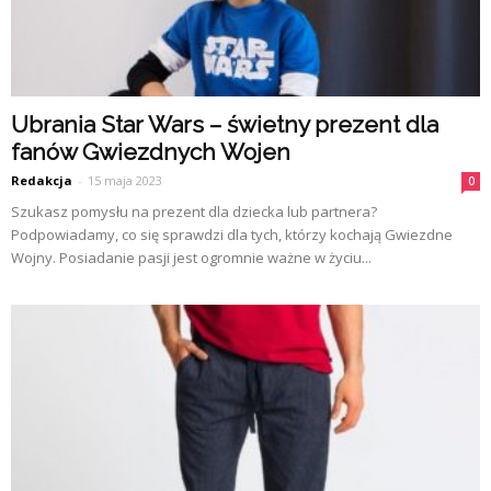
Ubrania Star Wars – świetny prezent dla
fanów Gwiezdnych Wojen
Redakcja
-
15 maja 2023
0
Szukasz pomysłu na prezent dla dziecka lub partnera?
Podpowiadamy, co się sprawdzi dla tych, którzy kochają Gwiezdne
Wojny. Posiadanie pasji jest ogromnie ważne w życiu...