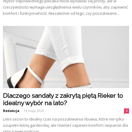
Wybór odpowiedniego plecaka może wydawać się prosty, ale w
rzeczywistości wymaga uwzględnienia wielu czynników, aby zapewnić
komfort i funkcjonalność. Niezależnie od tego, czy poszukiwane...
Dlaczego sandały z zakrytą piętą Rieker to
idealny wybór na lato?
Redakcja
-
14 maja 2024
0
Letni sezon to idealny czas na poszukiwania obuwia, które nie tylko
uzupełni letnią garderobę, ale również zapewni komfort i wsparcie dla
stóp nawet podczas...