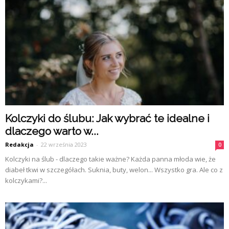
Kolczyki do ślubu: Jak wybrać te idealne i
dlaczego warto w...
Redakcja
-
22 września 2023
0
Kolczyki na ślub - dlaczego takie ważne? Każda panna młoda wie, że
diabeł tkwi w szczegółach. Suknia, buty, welon... Wszystko gra. Ale co z
kolczykami?...