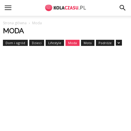
Strona główna
Moda
MODA
Dom i ogród
Dzieci
Lifestyle
Moda
Moto
Podróże