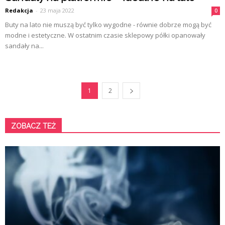
Redakcja
-
23 maja 2022
0
Buty na lato nie muszą być tylko wygodne - równie dobrze mogą być
modne i estetyczne. W ostatnim czasie sklepowy półki opanowały
sandały na...
1
2
ZOBACZ TEŻ
K