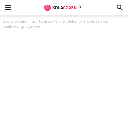
Strona główna
Sport i turystyka
Siodełka rowerowe: żelowe,
piankowe, sprężynowe