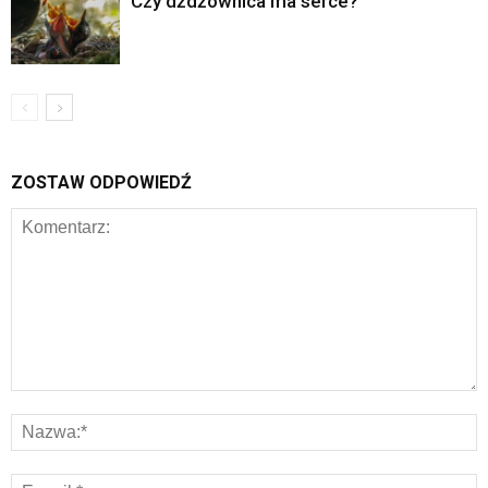
Czy dżdżownica ma serce?
ZOSTAW ODPOWIEDŹ