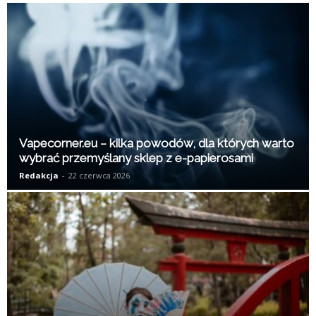
K
Vapecorner.eu – kilka powodów, dla których warto
wybrać przemyślany sklep z e-papierosami
Redakcja
-
22 czerwca 2026