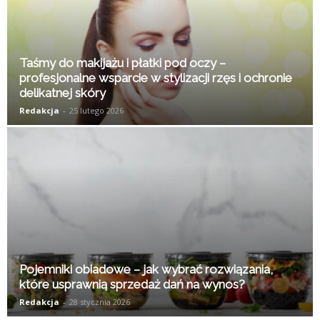
Taśmy do makijażu i płatki pod oczy –
profesjonalne wsparcie w stylizacji rzęs i ochronie
delikatnej skóry
Redakcja
-
25 lutego 2026
Pojemniki obiadowe – jak wybrać rozwiązania,
które usprawnią sprzedaż dań na wynos?
Redakcja
-
28 stycznia 2026