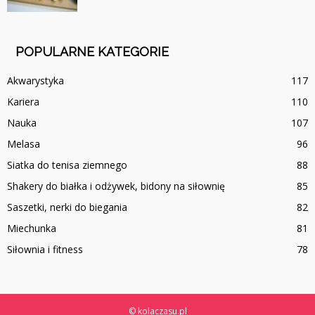
POPULARNE KATEGORIE
Akwarystyka
117
Kariera
110
Nauka
107
Melasa
96
Siatka do tenisa ziemnego
88
Shakery do białka i odżywek, bidony na siłownię
85
Saszetki, nerki do biegania
82
Miechunka
81
Siłownia i fitness
78
© kolaczasu.pl