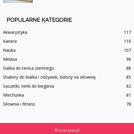
POPULARNE KATEGORIE
Akwarystyka
117
Kariera
110
Nauka
107
Melasa
96
Siatka do tenisa ziemnego
88
Shakery do białka i odżywek, bidony na siłownię
85
Saszetki, nerki do biegania
82
Miechunka
81
Siłownia i fitness
78
© kolaczasu.pl