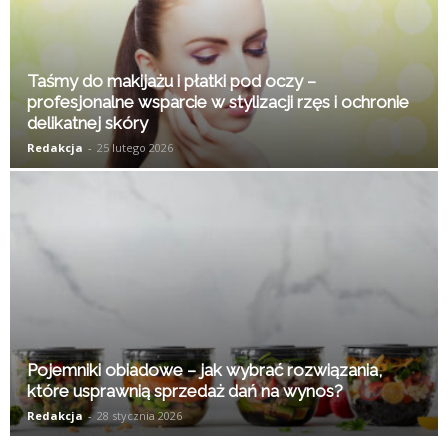
Taśmy do makijażu i płatki pod oczy –
profesjonalne wsparcie w stylizacji rzęs i ochronie
delikatnej skóry
Redakcja
-
25 lutego 2026
Pojemniki obiadowe – jak wybrać rozwiązania,
które usprawnią sprzedaż dań na wynos?
Redakcja
-
28 stycznia 2026