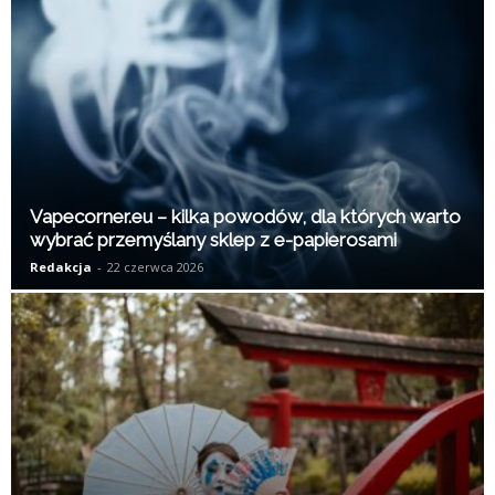
K
Vapecorner.eu – kilka powodów, dla których warto
wybrać przemyślany sklep z e-papierosami
Redakcja
-
22 czerwca 2026