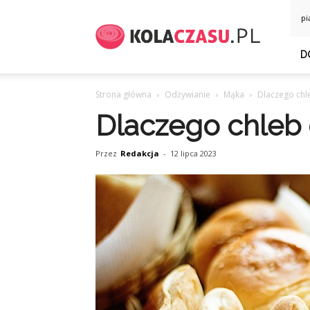
KolaCzasu.pl
pi
D
Strona główna
Odżywianie
Mąka
Dlaczego chl
Dlaczego chleb
Przez
Redakcja
-
12 lipca 2023