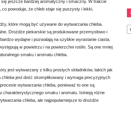
je się jeszcze bardziej aromatyczny i smaczny. W trakcie
 co powoduje, że chleb staje się puszysty i lekki.
Ka
żdży, które mogą być używane do wytwarzania chleba.
uralne. Drożdże piekarskie są produkowane przemysłowo i
ardzo wydajne i pozwalają na szybkie wyrastanie ciasta.
występują w powietrzu i na powierzchni roślin. Są one mniej
naturalnego smaku i aromatu chleba.
ry jest wytwarzany z kilku prostych składników, takich jak
a chleba jest dość skomplikowany i wymaga precyzyjnych
procesie wytwarzania chleba, ponieważ to one są
mu charakterystycznego smaku i aromatu. Istnieją różne
twarzania chleba, ale najpopularniejsze to drożdże