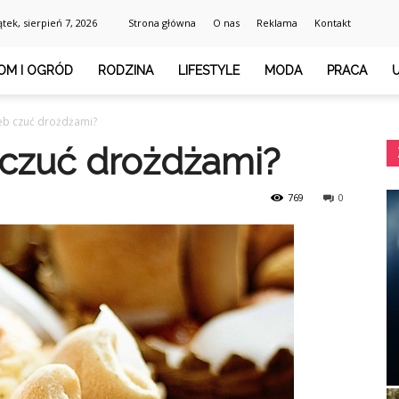
ątek, sierpień 7, 2026
Strona główna
O nas
Reklama
Kontakt
OM I OGRÓD
RODZINA
LIFESTYLE
MODA
PRACA
eb czuć drożdżami?
 czuć drożdżami?
769
0