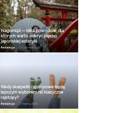
Nagomi.pl — kilka powodów, dla
których warto odkryć piękno
japońskiej estetyki
Redakcja
-
15 czerwca 2026
Kiedy skarpetki rajstopowe będą
lepszym wyborem niż klasyczne
rajstopy?
Redakcja
-
27 marca 2026