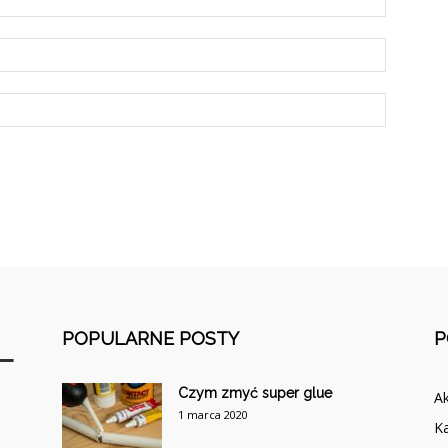
POPULARNE POSTY
P
Czym zmyć super glue
A
1 marca 2020
Ka