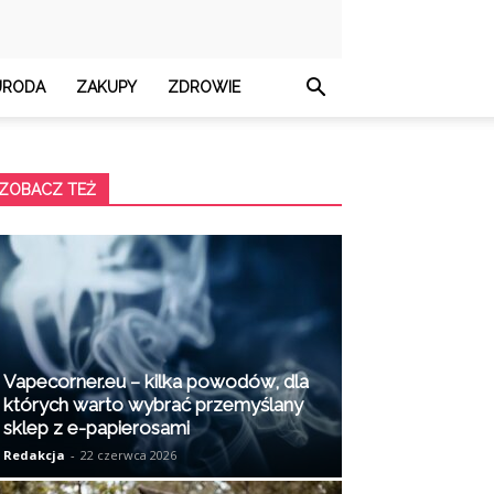
URODA
ZAKUPY
ZDROWIE
ZOBACZ TEŻ
Vapecorner.eu – kilka powodów, dla
których warto wybrać przemyślany
sklep z e-papierosami
Redakcja
-
22 czerwca 2026