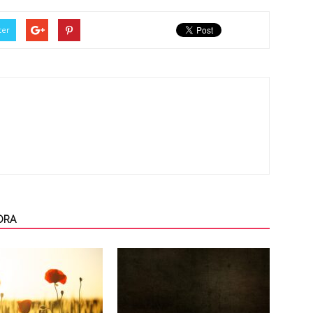
ter
ORA