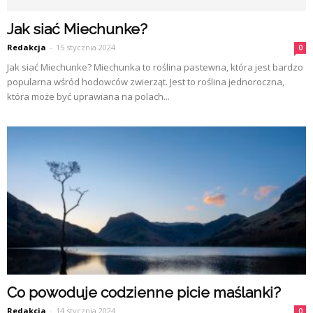
Jak siać Miechunke?
Redakcja
-
15 stycznia 2024
0
Jak siać Miechunke? Miechunka to roślina pastewna, która jest bardzo
popularna wśród hodowców zwierząt. Jest to roślina jednoroczna,
która może być uprawiana na polach...
Co powoduje codzienne picie maślanki?
Redakcja
-
14 stycznia 2024
0