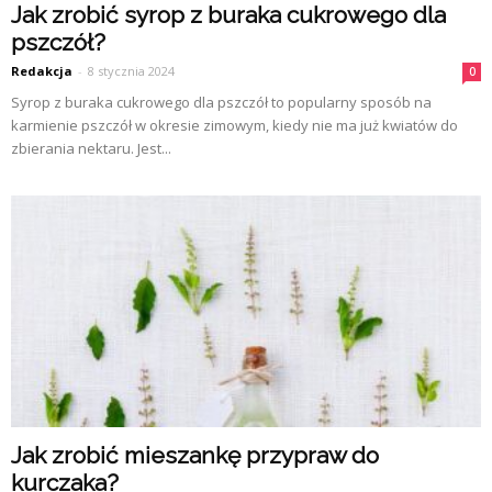
Jak zrobić syrop z buraka cukrowego dla
pszczół?
Redakcja
-
8 stycznia 2024
0
Syrop z buraka cukrowego dla pszczół to popularny sposób na
karmienie pszczół w okresie zimowym, kiedy nie ma już kwiatów do
zbierania nektaru. Jest...
Jak zrobić mieszankę przypraw do
kurczaka?