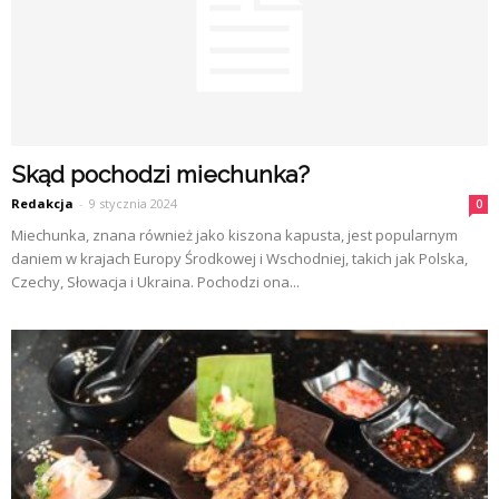
Skąd pochodzi miechunka?
Redakcja
-
9 stycznia 2024
0
Miechunka, znana również jako kiszona kapusta, jest popularnym
daniem w krajach Europy Środkowej i Wschodniej, takich jak Polska,
Czechy, Słowacja i Ukraina. Pochodzi ona...