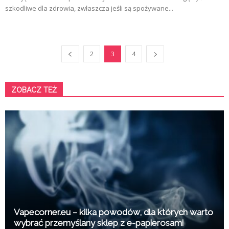
szkodliwe dla zdrowia, zwłaszcza jeśli są spożywane...
2
3
4
ZOBACZ TEŻ
K
Vapecorner.eu – kilka powodów, dla których warto
wybrać przemyślany sklep z e-papierosami