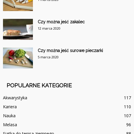
Czy można jeść zakalec
12 marca 2020
Czy można jeść surowe pieczarki
5 marca 2020
POPULARNE KATEGORIE
Akwarystyka
117
Kariera
110
Nauka
107
Melasa
96
Siatka do tenisa ziemnego
88