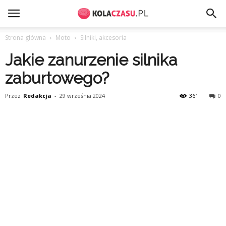
Strona główna
Moto
Silniki, akcesoria
Jakie zanurzenie silnika
zaburtowego?
Przez
Redakcja
-
29 września 2024
361
0