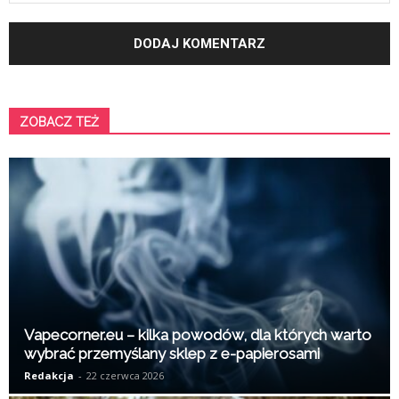
ZOBACZ TEŻ
K
Vapecorner.eu – kilka powodów, dla których warto
wybrać przemyślany sklep z e-papierosami
Redakcja
-
22 czerwca 2026