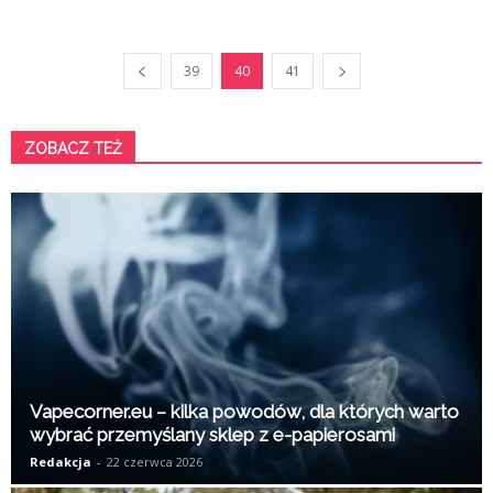
39
40
41
ZOBACZ TEŻ
K
Vapecorner.eu – kilka powodów, dla których warto
wybrać przemyślany sklep z e-papierosami
Redakcja
-
22 czerwca 2026