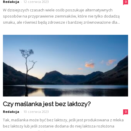
Redakcja
-
12 czerwca 2023
0
W dzisiejszych czasach wiele osób poszukuje alternatywnych
sposobów na przyprawienie ziemniaków, które nie tylko dodadzą
smaku, ale również będą zdrowsze i bardziej zrównoważone dla...
Czy maślanka jest bez laktozy?
Redakcja
-
10 czerwca 2023
0
Tak, maślanka może być bez laktozy, jeśli jest produkowana z mleka
bez laktozy lub jeśli zostanie dodana do niej laktoza rozłożona