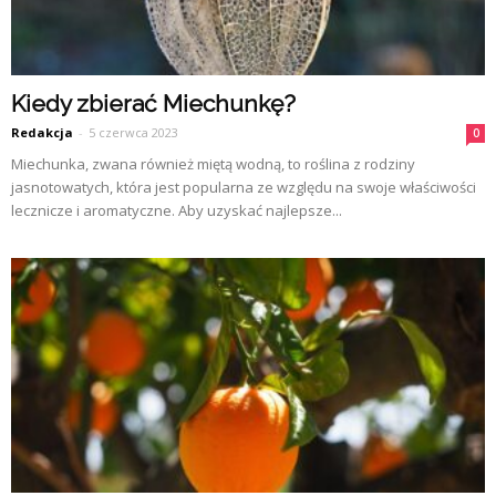
Kiedy zbierać Miechunkę?
Redakcja
-
5 czerwca 2023
0
Miechunka, zwana również miętą wodną, to roślina z rodziny
jasnotowatych, która jest popularna ze względu na swoje właściwości
lecznicze i aromatyczne. Aby uzyskać najlepsze...