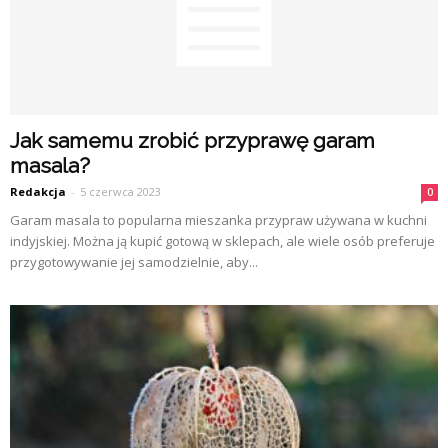
Jak samemu zrobić przyprawę garam
masala?
Redakcja
-
5 czerwca 2023
0
Garam masala to popularna mieszanka przypraw używana w kuchni
indyjskiej. Można ją kupić gotową w sklepach, ale wiele osób preferuje
przygotowywanie jej samodzielnie, aby...