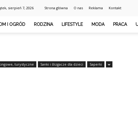
ątek, sierpień 7, 2026
Strona główna
O nas
Reklama
Kontakt
OM I OGRÓD
RODZINA
LIFESTYLE
MODA
PRACA
kkingowe, turystyczne
Sanki i ślizgacze dla dzieci
Saperki