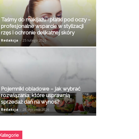
Taśmy do makijażu i płatki pod oczy –
profesjonalne wsparcie w stylizacji
rzęs i ochronie delikatnej skóry
Redakcja
-
25 lutego 2026
Pojemniki obiadowe – jak wybrać
rozwiązania, które usprawnią
sprzedaż dań na wynos?
Redakcja
-
28 stycznia 2026
Kategorie