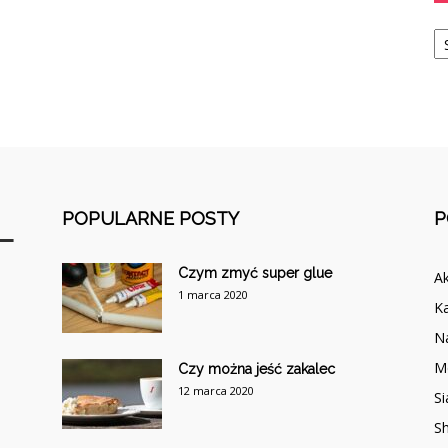
Ka
POPULARNE POSTY
P
Czym zmyć super glue
A
1 marca 2020
Ka
N
M
Czy można jeść zakalec
12 marca 2020
Si
Sh