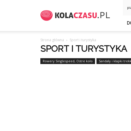
KolaCzasu.pl
pi
D
Strona główna
Sport i turystyka
SPORT I TURYSTYKA
Rowery Singlespeed, Ostre koło
Sandały i klapki tre