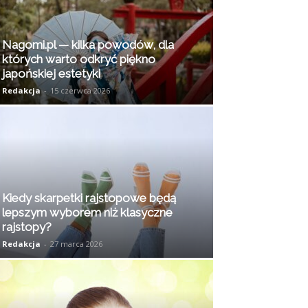
Nagomi.pl — kilka powodów, dla
których warto odkryć piękno
japońskiej estetyki
Redakcja
-
15 czerwca 2026
Kiedy skarpetki rajstopowe będą
lepszym wyborem niż klasyczne
rajstopy?
Redakcja
-
27 marca 2026