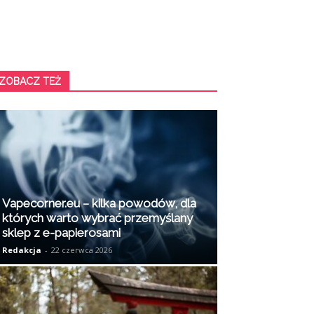
ZOBACZ TEŻ
Vapecorner.eu – kilka powodów, dla
których warto wybrać przemyślany
sklep z e-papierosami
Redakcja
-
22 czerwca 2026