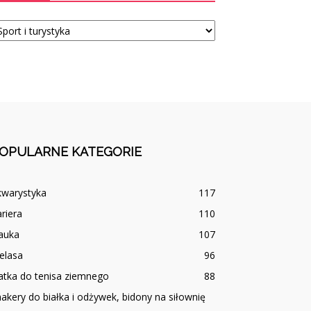
tegorie
OPULARNE KATEGORIE
kwarystyka
117
riera
110
auka
107
elasa
96
atka do tenisa ziemnego
88
akery do białka i odżywek, bidony na siłownię